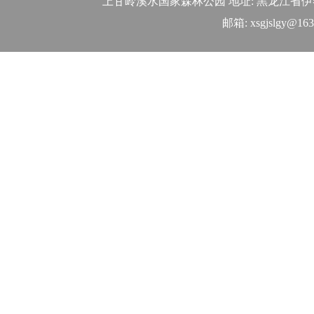
上甘岭溪水国家森林公园
地址:
黑龙江省伊
邮箱:
xsgjslgy@16