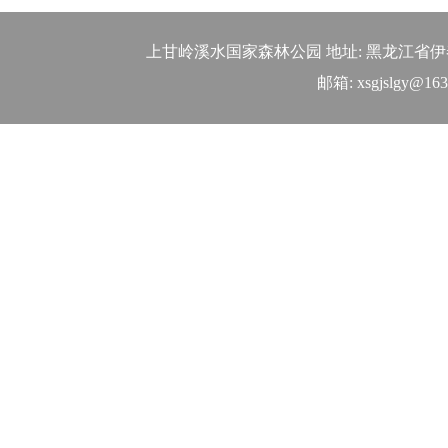
上甘岭溪水国家森林公园
地址:
黑龙江省伊
邮箱:
xsgjslgy@16